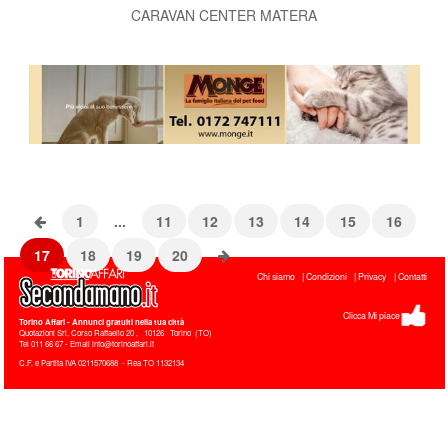
CARAVAN CENTER MATERA
1
...
11
12
13
14
15
16
17
18
19
20
Chi siamo
Condizioni
Privacy
Contatti
Clicca Mi piace
Torino Affari
- Annunci gratuiti nella tua città
Quotazioni Srl, Corso Raffaello 20
,
10126
Torino
(
TO
)
Tel
011 66 67 - Email info@torinoaffari.it
C.F. e Partita IVA 0211570688 - Rea TO 1132134