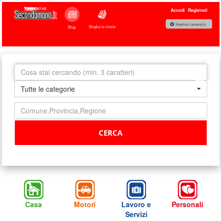
Accedi
Registrati
Inserisci annuncio
Sfoglia la rivista
Blog
Tutte le categorie
Casa
Motori
Lavoro e
Personali
Servizi