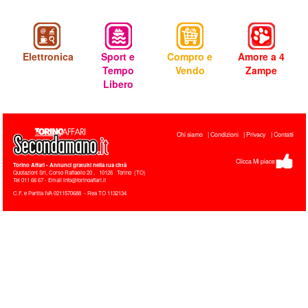
Elettronica
Sport e
Compro e
Amore a 4
Tempo
Vendo
Zampe
Libero
Chi siamo
Condizioni
Privacy
Contatti
Clicca Mi piace
Torino Affari
- Annunci gratuiti nella tua città
Quotazioni Srl, Corso Raffaello 20
,
10126
Torino
(
TO
)
Tel
011 66 67 - Email info@torinoaffari.it
C.F. e Partita IVA 0211570688 - Rea TO 1132134