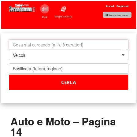
Accedi
Registrati
Inserisci annuncio
Sfoglia la rivista
Blog
Veicoli
Auto e Moto – Pagina
14