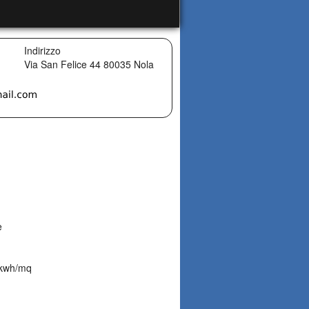
Indirizzo
Via San Felice 44
80035
Nola
e
 kwh/mq