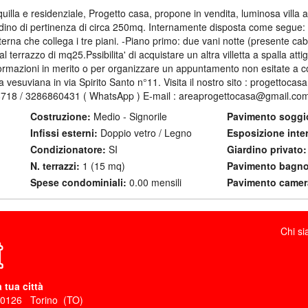
illa e residenziale, Progetto casa, propone in vendita, luminosa villa a 
dino di pertinenza di circa 250mq. Internamente disposta come segue:
nterna che collega i tre piani. -Piano primo: due vani notte (presente c
terrazzo di mq25.Pssibilita' di acquistare un altra villetta a spalla at
formazioni in merito o per organizzare un appuntamento non esitate a con
esuviana in via Spirito Santo n°11. Visita il nostro sito : progettocasa
8718 / 3286860431 ( WhatsApp ) E-mail : areaprogettocasa@gmail.co
Costruzione:
Medio - Signorile
Pavimento soggi
Infissi esterni:
Doppio vetro / Legno
Esposizione inte
Condizionatore:
SI
Giardino privato:
N. terrazzi:
1 (15 mq)
Pavimento bagno
Spese condominiali:
0.00 mensili
Pavimento camer
Chi s
 tua città
10126
Torino
(
TO
)