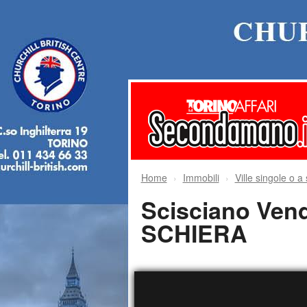
Home
Immobili
Ville singole o a
Scisciano Vend
SCHIERA