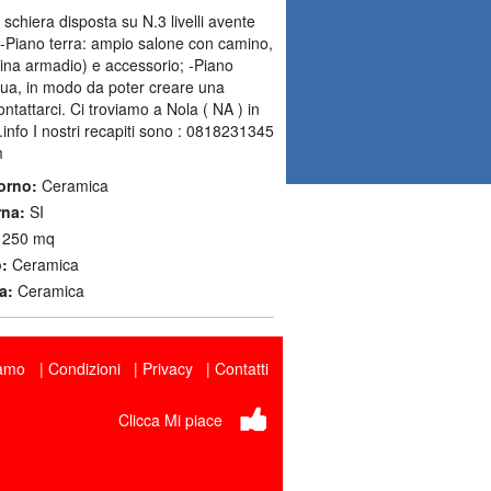
schiera disposta su N.3 livelli avente
 -Piano terra: ampio salone con camino,
abina armadio) e accessorio; -Piano
tigua, in modo da poter creare una
tattarci. Ci troviamo a Nola ( NA ) in
.info I nostri recapiti sono : 0818231345
m
orno:
Ceramica
rna:
SI
250 mq
:
Ceramica
a:
Ceramica
iamo
Condizioni
Privacy
Contatti
Clicca Mi piace