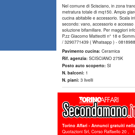
Nel comune di Scisciano, in zona tranqu
metratura totale di mq150. Ampio giar
cucina abitabile e accessorio. Scala i
secondo: vano, accessorio e accesso al 
soluzione bifamiliare. Per maggiori in
P.zz Giacomo Matteotti n° 18 e Somma v
/ 3290771439 ( Whatsapp ) - 081898
Pavimento cucina:
Ceramica
Rif. agenzia:
SCISCIANO 275K
Posto auto scoperto:
SI
N. balconi:
1
N. piani:
3 livelli
Torino Affari
- Annunci gratuiti nella
Quotazioni Srl, Corso Raffaello 20
,