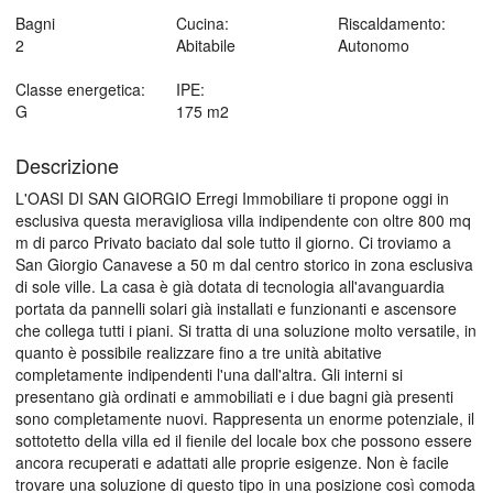
Bagni
Cucina:
Riscaldamento:
2
Abitabile
Autonomo
Classe energetica:
IPE:
G
175 m2
Descrizione
L'OASI DI SAN GIORGIO Erregi Immobiliare ti propone oggi in
esclusiva questa meravigliosa villa indipendente con oltre 800 mq
m di parco Privato baciato dal sole tutto il giorno. Ci troviamo a
San Giorgio Canavese a 50 m dal centro storico in zona esclusiva
di sole ville. La casa è già dotata di tecnologia all'avanguardia
portata da pannelli solari già installati e funzionanti e ascensore
che collega tutti i piani. Si tratta di una soluzione molto versatile, in
quanto è possibile realizzare fino a tre unità abitative
completamente indipendenti l'una dall'altra. Gli interni si
presentano già ordinati e ammobiliati e i due bagni già presenti
sono completamente nuovi. Rappresenta un enorme potenziale, il
sottotetto della villa ed il fienile del locale box che possono essere
ancora recuperati e adattati alle proprie esigenze. Non è facile
trovare una soluzione di questo tipo in una posizione così comoda