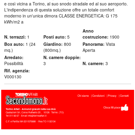
e così vicina a Torino, al suo snodo stradale ed al suo aeroporto.
L'indipendenza di questa soluzione offre un totale comfort
moderno in un'unica dimora CLASSE ENERGETICA: G 175
kWh/m2 a
Anno
N. terrazzi:
1
Posti auto:
5
costruzione:
1900
Box auto:
1 (24
Giardino:
800
Panorama:
Vista
mq.)
(800mq.)
Aperta
Arredato:
N. camere doppie:
Possibilità
3
N. camere:
3
Rif. agenzia:
V000130
Chi siamo
Condizioni
Privacy
Contatti
Clicca Mi piace
Torino Affari
- Annunci gratuiti nella tua città
Quotazioni Srl, Corso Raffaello 20
,
10126
Torino
(
TO
)
Tel
011 66 67 - Email info@torinoaffari.it
C.F. e Partita IVA 0211570688 - Rea TO 1132134