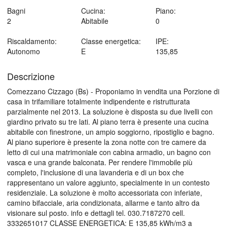
Bagni
Cucina:
Piano:
2
Abitabile
0
Riscaldamento:
Classe energetica:
IPE:
Autonomo
E
135,85
Descrizione
Comezzano Cizzago (Bs) - Proponiamo in vendita una Porzione di
casa in trifamiliare totalmente indipendente e ristrutturata
parzialmente nel 2013. La soluzione è disposta su due livelli con
giardino privato su tre lati. Al piano terra è presente una cucina
abitabile con finestrone, un ampio soggiorno, ripostiglio e bagno.
Al piano superiore è presente la zona notte con tre camere da
letto di cui una matrimoniale con cabina armadio, un bagno con
vasca e una grande balconata. Per rendere l'immobile più
completo, l'inclusione di una lavanderia e di un box che
rappresentano un valore aggiunto, specialmente in un contesto
residenziale. La soluzione è molto accessoriata con inferiate,
camino bifacciale, aria condizionata, allarme e tanto altro da
visionare sul posto. info e dettagli tel. 030.7187270 cell.
3332651017 CLASSE ENERGETICA: E 135,85 kWh/m3 a