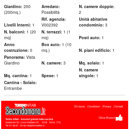
Giardino:
200
Arredato:
N. camere doppie:
(200mq.)
Possibilità
2
Rif. agenzia:
Unità abitative
Livelli Interni:
1
V002392
condominio:
3
N. balconi:
1 (20
N. terrazzi:
1 (1
mq)
mq)
Posti auto:
1
Anno
Box auto:
1 (10
costruzione:
0
mq.)
N. piani edificio:
1
Panorama:
Vista
Giardino
N. camere:
3
Mq. solaio:
1
N. camere
Mq. cantina:
1
Spese:
1
singole:
1
Cantina - Solaio:
Entrambe
Chi siamo
Condizioni
Privacy
Contatti
Clicca Mi piace
Torino Affari
- Annunci gratuiti nella tua città
Quotazioni Srl, Corso Raffaello 20
,
10126
Torino
(
TO
)
Tel
011 66 67 - Email info@torinoaffari.it