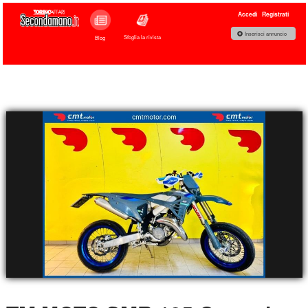
Accedi
Registrati
Inserisci annuncio
Sfoglia la rivista
Blog