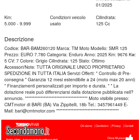
01/2025
Km:
Condizioni veicolo
Cilindrata:
5.000 - 9.999
usato
125 Cc
Descrizione
Codice: BAR-BAM260120 Marca: TM Moto Modello: SMR 125
Prezzo: EURO 7.780 Categoria: Enduro Anno: 2025 Km: 9676 Kw:
5 CV: 7 Colore: Grigio Cilindrata: 125 Stato: Ottimo
Accessori/Note: TUTTA ORIGINALE UNICO PROPRIETARIO
SPEDIZIONE IN TUTTA ITALIA Servizi Offerti: * Controllo di Pre-
consegna * Garanzia 12 mesi estendibile a 24 (moto max 20 anni)
* Finanziamenti personalizzati per importo e durata. * * La
dotazione reale può differenziarsi dalla dotazione pubblicata nell?
annuncio. **************************************** Moto visibile presso:
CMTmotor di BARI (BA) Via Zippitelli, 18b Tel.: 3457961449 E-
Mail: bari@cmtmotor.com ****************************************
Chi siamo
Condizioni
Privacy
Contatti
Clicca Mi piace
Torino Affari
- Annunci gratuiti nella tua città