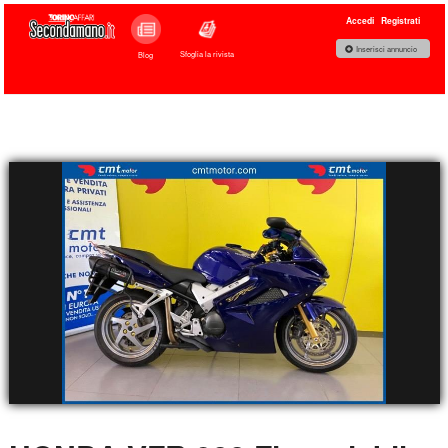
Accedi
Registrati
Inserisci annuncio
Sfoglia la rivista
Blog