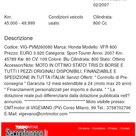
02/2007
Km:
Condizioni veicolo
Cilindrata:
45.000 - 49.999
usato
800 Cc
Descrizione
Codice: VIG-PVM260080 Marca: Honda Modello: VFR 800
Prezzo: EURO 3.920 Categoria: Sport-Tourer Anno: 2007 Km:
45789 Kw: 80 CV: 109 Colore: Blu Cilindrata: 800 Stato: Ottimo
Accessori/Note: MOTO IN OTTIMO STATO! TRIS DI BORSE E
TUTTI I PEZZI ORIGINALI DISPONIBILI, FINANZIABILE E
SPEDIZIONE IN TUTTA ITALIA! Servizi Offerti: * Controllo di Pre-
consegna * Garanzia 12 mesi estendibile a 24 (moto max 20 anni)
* Finanziamenti personalizzati per importo e durata. * * La
dotazione reale può differenziarsi dalla dotazione pubblicata nell?
annuncio. **************************************** Moto visibile presso:
CMTmotor di VIGEVANO (PV) Corso Milano, 99 Tel.: 3758702796
E-Mail: vigevano@cmtmotor.com ****************************************
Chi siamo
Condizioni
Privacy
Contatti