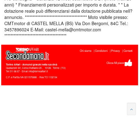
anni) * Finanziamenti personalizzati per importo e durata. * * La
dotazione reale può differenziarsi dalla dotazione pubblicata nell?
annuncio. **************************************** Moto visibile presso:
CMTmotor di CASTEL MELLA (BS) Via Don Bergomi, 84C Tel.:
3457896024 E-Mail: castel-mella@cmtmotor.com
****************************************
Chi siamo
Condizioni
Privacy
Contatti
Clicca Mi piace
Torino Affari
- Annunci gratuiti nella tua città
Quotazioni Srl, Corso Raffaello 20
,
10126
Torino
(
TO
)
Tel
011 66 67 - Email info@torinoaffari.it
C.F. e Partita IVA 0211570688 - Rea TO 1132134