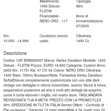
Allestimento:
Tipologia:
1450 Deluxe -
Altro
FLSTNI
Finanziabile -
Anno di
NERO ORO - 117
immatricolazione:
07/2005
Km:
Condizioni veicolo
Cilindrata:
10.000 - 14.999
usato
1450 Cc
Descrizione
Codice: CAT-BSM260057 Marca: Harley-Davidson Modello: 1450
Deluxe - FLSTNI Prezzo: EURO 18.800 Categoria: Custom Anno:
2005 Km: 11751 Kw: 47 CV: 64 Colore: NERO ORO Cilindrata:
1450 Stato: Ottimo Accessori/Note: Fantastica Harley Davidson
SoftailDeluxe completamente customizzata con uno stile dark
vintage con dettaglia in ottone invecchiato, scarico Vance & hines,
sospensione posteriore ad aria e molti altri dettagli da scoprire,
come il conta kilometri i miglia, nel nostro store. TAGLIANDATA
REVISIONATA TUA A META' PREZZO CON LA PROMO FLEX
50% SPEDIZIONE IN TUTTA ITALIA Servizi Offerti: * Controllo di
Pre-consegna * Garanzia 12 mesi estendibile a 24 (moto max 20