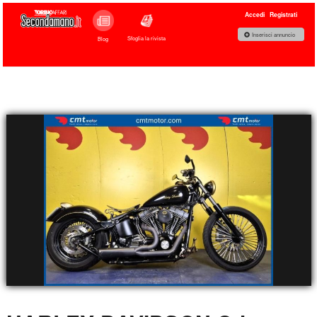
Accedi
Registrati
Inserisci annuncio
Sfoglia la rivista
Blog