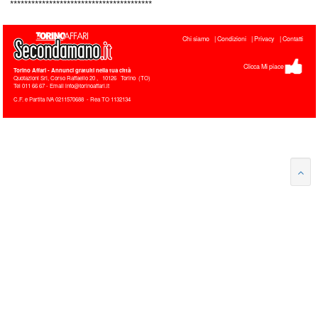
****************************************
Chi siamo
Condizioni
Privacy
Contatti
Clicca Mi piace
Torino Affari
- Annunci gratuiti nella tua città
Quotazioni Srl, Corso Raffaello 20
,
10126
Torino
(
TO
)
Tel
011 66 67 - Email info@torinoaffari.it
C.F. e Partita IVA 0211570688 - Rea TO 1132134