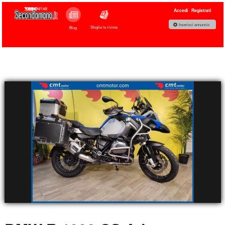
Accedi
Registrati
Inserisci annuncio
Sfoglia la rivista
Blog