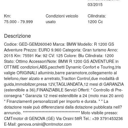
03/2015
Km:
Condizioni veicolo
Cilindrata:
75.000 - 79.999
usato
1200 Cc
Descrizione
Codice: GED-GEM260040 Marca: BMW Modello: R 1200 GS
Adventure Prezzo: EURO 9.960 Categoria: Gran turismo Anno:
2015 Km: 75591 Kw: 92 CV: 125 Colore: Blu Cilindrata: 1200
Stato: Ottimo Accessori/Note: BMW R 1200 GS ADVENTURE in
OTTIME condizioni,ABS,pacchetti Dynamic Confort e Touring,tris
valigie ORIGINALI alluminio,barre paramotore,collegamento al
telefono,riser alzato e arretrato,Traction Control,due modalità di
guida,immobilizer,presa 12V,TAGLIANDATA,12 mesi di GARANZIA
(estendibile a 36),FINANZIABILE Servizi Offerti: * Controllo di Pre-
consegna * Garanzia 12 mesi estendibile a 24 (moto max 20 anni)
* Finanziamenti personalizzati per importo e durata. * * La
dotazione reale può differenziarsi dalla dotazione pubblicata nell?
annuncio. **************************************** Moto visibile presso:
CMTmotor di GENOVA (GE) Via Orsini 58R Tel.: +39 3791453236
E-Mail: genova.orsini@cmtmotor.com