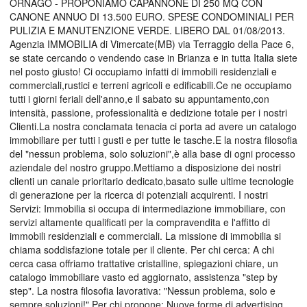
ORNAGO - PROPONIAMO CAPANNONE DI 250 MQ CON
CANONE ANNUO DI 13.500 EURO. SPESE CONDOMINIALI PER
PULIZIA E MANUTENZIONE VERDE. LIBERO DAL 01/08/2013.
Agenzia IMMOBILIA di Vimercate(MB) via Terraggio della Pace 6,
se state cercando o vendendo case in Brianza e in tutta Italia siete
nel posto giusto! Ci occupiamo infatti di immobili residenziali e
commerciali,rustici e terreni agricoli e edificabili.Ce ne occupiamo
tutti i giorni feriali dell'anno,e il sabato su appuntamento,con
intensità, passione, professionalità e dedizione totale per i nostri
Clienti.La nostra conclamata tenacia ci porta ad avere un catalogo
immobiliare per tutti i gusti e per tutte le tasche.E la nostra filosofia
del "nessun problema, solo soluzioni",è alla base di ogni processo
aziendale del nostro gruppo.Mettiamo a disposizione dei nostri
clienti un canale prioritario dedicato,basato sulle ultime tecnologie
di generazione per la ricerca di potenziali acquirenti. I nostri
Servizi: Immobilia si occupa di intermediazione immobiliare, con
servizi altamente qualificati per la compravendita e l'affitto di
immobili residenziali e commerciali. La missione di immobilia si
chiama soddisfazione totale per il cliente. Per chi cerca: A chi
cerca casa offriamo trattative cristalline, spiegazioni chiare, un
catalogo immobiliare vasto ed aggiornato, assistenza "step by
step". La nostra filosofia lavorativa: "Nessun problema, solo e
sempre soluzioni!" Per chi propone: Nuove forme di advertising,