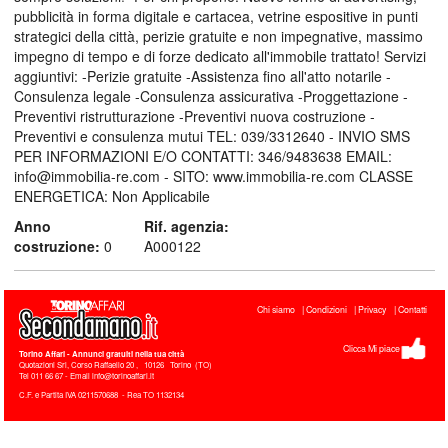
pubblicità in forma digitale e cartacea, vetrine espositive in punti
strategici della città, perizie gratuite e non impegnative, massimo
impegno di tempo e di forze dedicato all'immobile trattato! Servizi
aggiuntivi: -Perizie gratuite -Assistenza fino all'atto notarile -
Consulenza legale -Consulenza assicurativa -Proggettazione -
Preventivi ristrutturazione -Preventivi nuova costruzione -
Preventivi e consulenza mutui TEL: 039/3312640 - INVIO SMS
PER INFORMAZIONI E/O CONTATTI: 346/9483638 EMAIL:
info@immobilia-re.com - SITO: www.immobilia-re.com CLASSE
ENERGETICA: Non Applicabile
Anno
Rif. agenzia:
costruzione:
0
A000122
Chi siamo
Condizioni
Privacy
Contatti
Clicca Mi piace
Torino Affari
- Annunci gratuiti nella tua città
Quotazioni Srl, Corso Raffaello 20
,
10126
Torino
(
TO
)
Tel
011 66 67 - Email info@torinoaffari.it
C.F. e Partita IVA 0211570688 - Rea TO 1132134