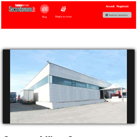
Accedi
Registrati
Inserisci annuncio
Sfoglia la rivista
Blog