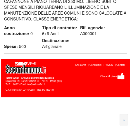
CAPANNONE A PIANO TERRA DI 250 MQ. LIBERO SUBITO!
SPESE MENSILI RIGUARDANO L'ILLUMINAZIONE E LA
MANUTENZIONE DELLE AREE COMUNI E SONO CALCOLATE A
CONSUNTIVO. CLASSE ENERGETICA:
Anno
Tipo di contratto:
Rif. agenzia:
costruzione:
0
6+6 Anni
A000001
Destinazione:
Spese:
500
Artigianale
Chi siamo
Condizioni
Privacy
Contatti
Clicca Mi piace
Torino Affari
- Annunci gratuiti nella tua città
Quotazioni Srl, Corso Raffaello 20
,
10126
Torino
(
TO
)
Tel
011 66 67 - Email info@torinoaffari.it
C.F. e Partita IVA 0211570688 - Rea TO 1132134