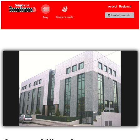
Accedi
Registrati
Inserisci annuncio
Sfoglia la rivista
Blog