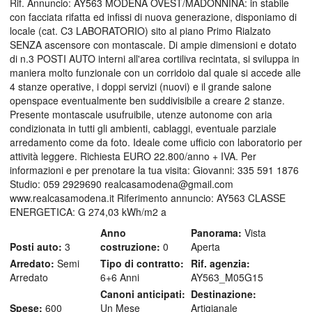
Rif. Annuncio: AY563 MODENA OVEST/MADONNINA: in stabile
con facciata rifatta ed infissi di nuova generazione, disponiamo di
locale (cat. C3 LABORATORIO) sito al piano Primo Rialzato
SENZA ascensore con montascale. Di ampie dimensioni e dotato
di n.3 POSTI AUTO interni all'area cortiliva recintata, si sviluppa in
maniera molto funzionale con un corridoio dal quale si accede alle
4 stanze operative, i doppi servizi (nuovi) e il grande salone
openspace eventualmente ben suddivisibile a creare 2 stanze.
Presente montascale usufruibile, utenze autonome con aria
condizionata in tutti gli ambienti, cablaggi, eventuale parziale
arredamento come da foto. Ideale come ufficio con laboratorio per
attività leggere. Richiesta EURO 22.800/anno + IVA. Per
informazioni e per prenotare la tua visita: Giovanni: 335 591 1876
Studio: 059 2929690 realcasamodena@gmail.com
www.realcasamodena.it Riferimento annuncio: AY563 CLASSE
ENERGETICA: G 274,03 kWh/m2 a
Anno
Panorama:
Vista
Posti auto:
3
costruzione:
0
Aperta
Arredato:
Semi
Tipo di contratto:
Rif. agenzia:
Arredato
6+6 Anni
AY563_M05G15
Canoni anticipati:
Destinazione:
Spese:
600
Un Mese
Artigianale