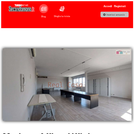
Accedi
Registrati
Inserisci annuncio
Sfoglia la rivista
Blog