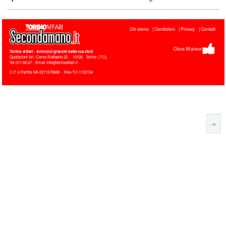
Chi siamo
Condizioni
Privacy
Contatti
Clicca Mi piace
Torino Affari
- Annunci gratuiti nella tua città
Quotazioni Srl, Corso Raffaello 20
,
10126
Torino
(
TO
)
Tel
011 66 67 - Email info@torinoaffari.it
C.F. e Partita IVA 0211570688 - Rea TO 1132134