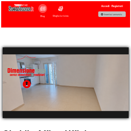
Accedi
Registrati
Inserisci annuncio
Sfoglia la rivista
Blog