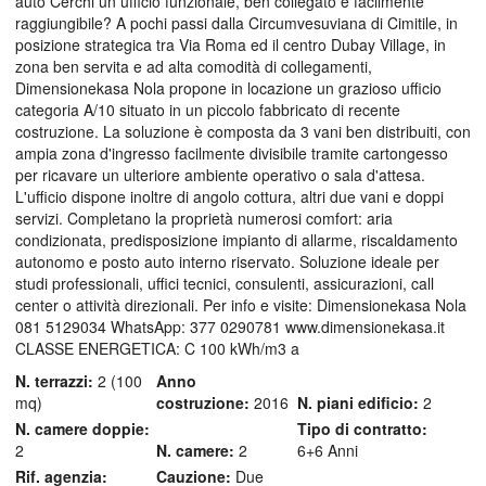
auto Cerchi un ufficio funzionale, ben collegato e facilmente
raggiungibile? A pochi passi dalla Circumvesuviana di Cimitile, in
posizione strategica tra Via Roma ed il centro Dubay Village, in
zona ben servita e ad alta comodità di collegamenti,
Dimensionekasa Nola propone in locazione un grazioso ufficio
categoria A/10 situato in un piccolo fabbricato di recente
costruzione. La soluzione è composta da 3 vani ben distribuiti, con
ampia zona d'ingresso facilmente divisibile tramite cartongesso
per ricavare un ulteriore ambiente operativo o sala d'attesa.
L'ufficio dispone inoltre di angolo cottura, altri due vani e doppi
servizi. Completano la proprietà numerosi comfort: aria
condizionata, predisposizione impianto di allarme, riscaldamento
autonomo e posto auto interno riservato. Soluzione ideale per
studi professionali, uffici tecnici, consulenti, assicurazioni, call
center o attività direzionali. Per info e visite: Dimensionekasa Nola
081 5129034 WhatsApp: 377 0290781 www.dimensionekasa.it
CLASSE ENERGETICA: C 100 kWh/m3 a
N. terrazzi:
2 (100
Anno
mq)
costruzione:
2016
N. piani edificio:
2
N. camere doppie:
Tipo di contratto:
2
N. camere:
2
6+6 Anni
Rif. agenzia:
Cauzione:
Due