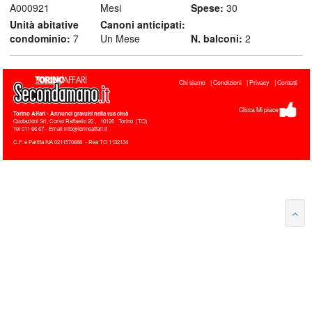
A000921
Mesi
Spese:
30
Unità abitative
Canoni anticipati:
condominio:
7
Un Mese
N. balconi:
2
Chi siamo
Condizioni
Privacy
Contatti
Clicca Mi piace
Torino Affari
- Annunci gratuiti nella tua città
Quotazioni Srl, Corso Raffaello 20
,
10126
Torino
(
TO
)
Tel
011 66 67 - Email info@torinoaffari.it
C.F. e Partita IVA 0211570688 - Rea TO 1132134