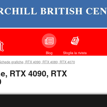
Sfoglia la rivista
Blog
Schede grafiche, RTX 4090, RTX 4080, RTX 4070
he, RTX 4090, RTX
0