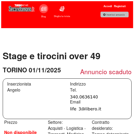
Accedi
Registrati
Inserisci annuncio
Sfoglia la rivista
Blog
Stage e tirocini over 49
TORINO 01/11/2025
Annuncio scaduto
Inserzionista
Indirizzo
Angelo
Prezzo
Settore:
Contratto
Acquisti - Logistica -
desiderato:
Non disponibile
Trasporti, Medicina
Tempo determinato