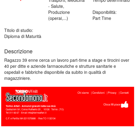
- Salute,
Produzione
Disponibilità:
(operai,...)
Part Time
Titolo di studio:
Diploma di Maturità
Descrizione
Ragazzo 39 enne cerca un lavoro part-time a stage e tirocini over
40 per ditte e aziende farmaceutiche e strutture sanitarie e
ospedali e fabbriche disponibile da subito in qualità di
magazziniere.
Chi siamo
Condizioni
Privacy
Contatti
Clicca Mi piace
Torino Affari
- Annunci gratuiti nella tua città
Quotazioni Srl, Corso Raffaello 20
,
10126
Torino
(
TO
)
Tel
011 66 67 - Email info@torinoaffari.it
C.F. e Partita IVA 0211570688 - Rea TO 1132134