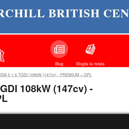
Sfoglia la rivista
Blog
DA 5 1.6 TGDI 108kW (147cv) - PREMIUM + GPL
GDI 108kW (147cv) -
PL