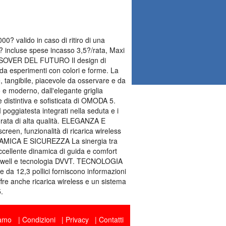
valido in caso di ritiro di una
? incluse spese incasso 3,5?/rata, Maxi
SSOVER DEL FUTURO Il design di
 da esperimenti con colori e forme. La
, tangibile, piacevole da osservare e da
 moderno, dall'elegante griglia
e distintiva e sofisticata di OMODA 5.
oggiatesta integrati nella seduta e i
forata di alta qualità. ELEGANZA E
een, funzionalità di ricarica wireless
 DINAMICA E SICUREZZA La sinergia tra
ccellente dinamica di guida e comfort
eywell e tecnologia DVVT. TECNOLOGIA
 da 12,3 pollici forniscono informazioni
ffre anche ricarica wireless e un sistema
.
iamo
Condizioni
Privacy
Contatti