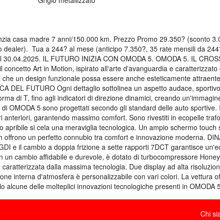
casa madre 7 anni/150.000 km. Prezzo Promo 29.350? (sconto 3.000? 
 dealer). Tua a 244? al mese (anticipo 7.350?, 35 rate mensili da 244
ino al 30.04.2025. IL FUTURO INIZIA CON OMODA 5. OMODA 5. IL CRO
concetto Art in Motion, ispirato all'arte d'avanguardia e caratterizzato
'idea che un design funzionale possa essere anche esteticamente attraente
DEL FUTURO Ogni dettaglio sottolinea un aspetto audace, sportivo e
forma di T, fino agli indicatori di direzione dinamici, creando un'immagin
 OMODA 5 sono progettati secondo gli standard delle auto sportive. I p
ri anteriori, garantendo massimo comfort. Sono rivestiti in ecopelle tra
pribile si cela una meraviglia tecnologica. Un ampio schermo touch scr
touch offrono un perfetto connubio tra comfort e innovazione moderna.
TGDI e il cambio a doppia frizione a sette rapporti 7DCT garantisce un'e
n un cambio affidabile e durevole, è dotato di turbocompressore Hon
ratterizzata dalla massima tecnologia. Due display ad alta risoluzione
zione interna d'atmosfera è personalizzabile con vari colori. La vettura o
olo alcune delle molteplici innovazioni tecnologiche presenti in OMODA 5
Chi s