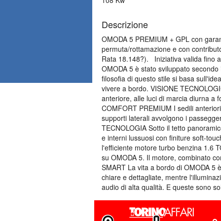
Descrizione
OMODA 5 PREMIUM + GPL con garanzia 
permuta/rottamazione e con contributo
Rata 18.148?). Iniziativa valida f
OMODA 5 è stato sviluppato secondo il 
filosofia di questo stile si basa sull
vivere a bordo. VISIONE TECNOLOGICA 
anteriore, alle luci di marcia diurna a 
COMFORT PREMIUM I sedili anteriori di
supporti laterali avvolgono i passegge
TECNOLOGIA Sotto il tetto panoramico a
e interni lussuosi con finiture soft-
l'efficiente motore turbo benzina 1.6 
su OMODA 5. Il motore, combinato co
SMART La vita a bordo di OMODA 5 è ca
chiare e dettagliate, mentre l'illumina
audio di alta qualità. E queste sono s