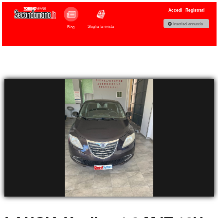
Accedi
Registrati
Inserisci annuncio
Sfoglia la rivista
Blog