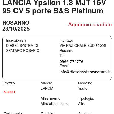
LANCIA Ypsilon 1.3 MJT 16V
95 CV 5 porte S&S Platinum
ROSARNO
Annuncio scaduto
23/10/2025
Inserzionista
Indirizzo
DIESEL SYSTEM DI
VIA NAZIONALE SUD
89025
SPATARO ROSARIO
Rosarno
Prezzo
Marca:
Modello:
LANCIA
Ypsilon
5.300 €
Allestimento:
Tipologia:
Altro allestimento
Altro
Carburante:
Cambio:
Anno di