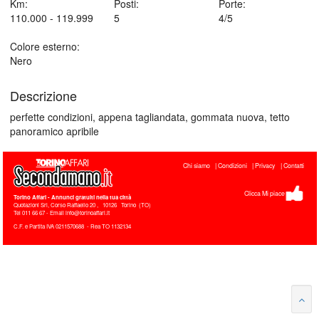
Km:
Posti:
Porte:
110.000 - 119.999
5
4/5
Colore esterno:
Nero
Descrizione
perfette condizioni, appena tagliandata, gommata nuova, tetto
panoramico apribile
Chi siamo
Condizioni
Privacy
Contatti
Clicca Mi piace
Torino Affari
- Annunci gratuiti nella tua città
Quotazioni Srl, Corso Raffaello 20
,
10126
Torino
(
TO
)
Tel
011 66 67 - Email info@torinoaffari.it
C.F. e Partita IVA 0211570688 - Rea TO 1132134