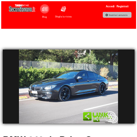
Accedi
Registrati
Inserisci annuncio
Sfoglia la rivista
Blog