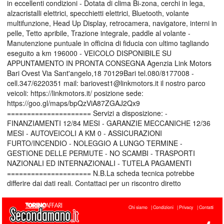
in eccellenti condizioni - Dotata di clima Bi-zona, cerchi in lega,
alzacristalli elettrici, specchietti elettrici, Bluetooth, volante
multifunzione, Head Up Display, retrocamera, navigatore, interni in
pelle, Tetto apribile, Trazione integrale, paddle al volante -
Manutenzione puntuale in officina di fiducia con ultimo tagliando
eseguito a km 196000 - VEICOLO DISPONIBILE SU
APPUNTAMENTO IN PRONTA CONSEGNA Agenzia Link Motors
Bari Ovest Via Sant'angelo,18 70129Bari tel.080/8177008 -
cell.347/6220351 mail: bariovest1@linkmotors.it il nostro parco
veicoli: https://linkmotors.it/ posizione sede:
https://goo.gl/maps/bpQzViA87ZGAJ2Qx9
===================== Servizi a disposizione: -
FINANZIAMENTI 12/84 MESI - GARANZIE MECCANICHE 12/36
MESI - AUTOVEICOLI A KM 0 - ASSICURAZIONI
FURTO/INCENDIO - NOLEGGIO A LUNGO TERMINE -
GESTIONE DELLE PERMUTE - NO SCAMBI - TRASPORTI
NAZIONALI ED INTERNAZIONALI - TUTELA PAGAMENTI
===================== N.B.La scheda tecnica potrebbe
differire dai dati reali. Contattaci per un riscontro diretto
Chi siamo
Condizioni
Privacy
Contatti