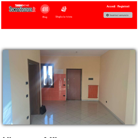
Accedi
Registrati
Inserisci annuncio
Sfoglia la rivista
Blog