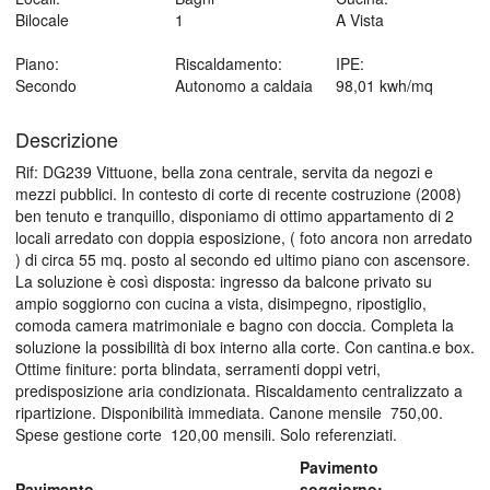
Bilocale
1
A Vista
Piano:
Riscaldamento:
IPE:
Secondo
Autonomo a caldaia
98,01 kwh/mq
Descrizione
Rif: DG239 Vittuone, bella zona centrale, servita da negozi e
mezzi pubblici. In contesto di corte di recente costruzione (2008)
ben tenuto e tranquillo, disponiamo di ottimo appartamento di 2
locali arredato con doppia esposizione, ( foto ancora non arredato
) di circa 55 mq. posto al secondo ed ultimo piano con ascensore.
La soluzione è così disposta: ingresso da balcone privato su
ampio soggiorno con cucina a vista, disimpegno, ripostiglio,
comoda camera matrimoniale e bagno con doccia. Completa la
soluzione la possibilità di box interno alla corte. Con cantina.e box.
Ottime finiture: porta blindata, serramenti doppi vetri,
predisposizione aria condizionata. Riscaldamento centralizzato a
ripartizione. Disponibilità immediata. Canone mensile  750,00.
Spese gestione corte  120,00 mensili. Solo referenziati.
Pavimento
Pavimento
soggiorno: