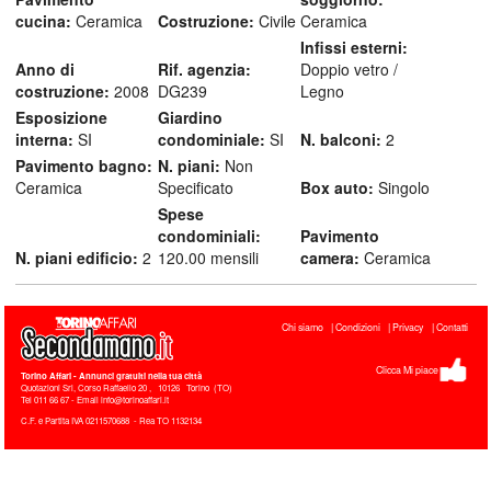
cucina:
Ceramica
Costruzione:
Civile
Ceramica
Infissi esterni:
Anno di
Rif. agenzia:
Doppio vetro /
costruzione:
2008
DG239
Legno
Esposizione
Giardino
interna:
SI
condominiale:
SI
N. balconi:
2
Pavimento bagno:
N. piani:
Non
Ceramica
Specificato
Box auto:
Singolo
Spese
condominiali:
Pavimento
N. piani edificio:
2
120.00 mensili
camera:
Ceramica
Chi siamo
Condizioni
Privacy
Contatti
Clicca Mi piace
Torino Affari
- Annunci gratuiti nella tua città
Quotazioni Srl, Corso Raffaello 20
,
10126
Torino
(
TO
)
Tel
011 66 67 - Email info@torinoaffari.it
C.F. e Partita IVA 0211570688 - Rea TO 1132134