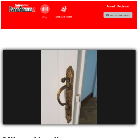
Accedi
Registrati
Inserisci annuncio
Sfoglia la rivista
Blog