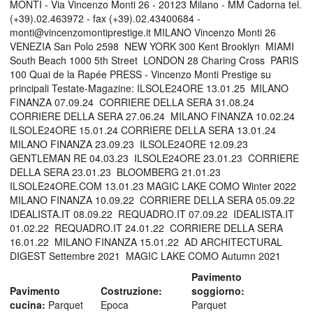
MONTI - Via Vincenzo Monti 26 - 20123 Milano - MM Cadorna tel.
(+39).02.463972 - fax (+39).02.43400684 -
monti@vincenzomontiprestige.it MILANO Vincenzo Monti 26 
VENEZIA San Polo 2598  NEW YORK 300 Kent Brooklyn  MIAMI
South Beach 1000 5th Street  LONDON 28 Charing Cross  PARIS
100 Quai de la Rapée PRESS - Vincenzo Monti Prestige su
principali Testate-Magazine: ILSOLE24ORE 13.01.25  MILANO
FINANZA 07.09.24  CORRIERE DELLA SERA 31.08.24 
CORRIERE DELLA SERA 27.06.24  MILANO FINANZA 10.02.24 
ILSOLE24ORE 15.01.24 CORRIERE DELLA SERA 13.01.24 
MILANO FINANZA 23.09.23  ILSOLE24ORE 12.09.23 
GENTLEMAN RE 04.03.23  ILSOLE24ORE 23.01.23  CORRIERE
DELLA SERA 23.01.23  BLOOMBERG 21.01.23 
ILSOLE24ORE.COM 13.01.23 MAGIC LAKE COMO Winter 2022 
MILANO FINANZA 10.09.22  CORRIERE DELLA SERA 05.09.22 
IDEALISTA.IT 08.09.22  REQUADRO.IT 07.09.22  IDEALISTA.IT
01.02.22  REQUADRO.IT 24.01.22  CORRIERE DELLA SERA
16.01.22  MILANO FINANZA 15.01.22  AD ARCHITECTURAL
DIGEST Settembre 2021  MAGIC LAKE COMO Autumn 2021
Pavimento
Pavimento
Costruzione:
soggiorno:
cucina:
Parquet
Epoca
Parquet