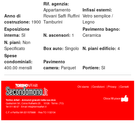
Rif. agenzia:
Appartamento
Infissi esterni:
Anno di
Rovani Saffi Ruffini
Vetro semplice /
costruzione:
1900
Tamburini
Legno
Esposizione
Pavimento bagno:
interna:
SI
N. ascensori:
1
Ceramica
N. piani:
Non
Specificato
Box auto:
Singolo
N. piani edificio:
4
Spese
condominiali:
Pavimento
400.00 mensili
camera:
Parquet
Portiere:
SI
Chi siamo
Condizioni
Privacy
Contatti
Clicca Mi piace
Torino Affari
- Annunci gratuiti nella tua città
Quotazioni Srl, Corso Raffaello 20
,
10126
Torino
(
TO
)
Tel
011 66 67 - Email info@torinoaffari.it
C.F. e Partita IVA 0211570688 - Rea TO 1132134