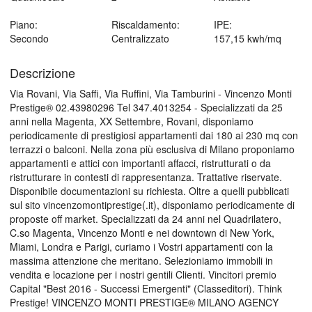
Piano:
Riscaldamento:
IPE:
Secondo
Centralizzato
157,15 kwh/mq
Descrizione
Via Rovani, Via Saffi, Via Ruffini, Via Tamburini - Vincenzo Monti
Prestige® 02.43980296 Tel 347.4013254 - Specializzati da 25
anni nella Magenta, XX Settembre, Rovani, disponiamo
periodicamente di prestigiosi appartamenti dai 180 ai 230 mq con
terrazzi o balconi. Nella zona più esclusiva di Milano proponiamo
appartamenti e attici con importanti affacci, ristrutturati o da
ristrutturare in contesti di rappresentanza. Trattative riservate.
Disponibile documentazioni su richiesta. Oltre a quelli pubblicati
sul sito vincenzomontiprestige(.it), disponiamo periodicamente di
proposte off market. Specializzati da 24 anni nel Quadrilatero,
C.so Magenta, Vincenzo Monti e nei downtown di New York,
Miami, Londra e Parigi, curiamo i Vostri appartamenti con la
massima attenzione che meritano. Selezioniamo immobili in
vendita e locazione per i nostri gentili Clienti. Vincitori premio
Capital "Best 2016 - Successi Emergenti" (Classeditori). Think
Prestige! VINCENZO MONTI PRESTIGE® MILANO AGENCY