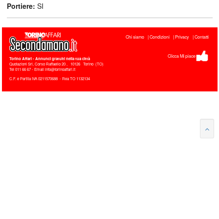
Portiere:
SI
Chi siamo
Condizioni
Privacy
Contatti
Clicca Mi piace
Torino Affari
- Annunci gratuiti nella tua città
Quotazioni Srl, Corso Raffaello 20
,
10126
Torino
(
TO
)
Tel
011 66 67 - Email info@torinoaffari.it
C.F. e Partita IVA 0211570688 - Rea TO 1132134