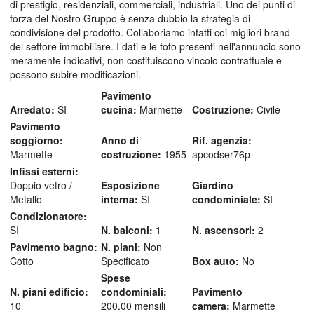
di prestigio, residenziali, commerciali, industriali. Uno dei punti di
forza del Nostro Gruppo è senza dubbio la strategia di
condivisione del prodotto. Collaboriamo infatti coi migliori brand
del settore immobiliare. I dati e le foto presenti nell'annuncio sono
meramente indicativi, non costituiscono vincolo contrattuale e
possono subire modificazioni.
Pavimento
Arredato:
SI
cucina:
Marmette
Costruzione:
Civile
Pavimento
soggiorno:
Anno di
Rif. agenzia:
Marmette
costruzione:
1955
apcodser76p
Infissi esterni:
Doppio vetro /
Esposizione
Giardino
Metallo
interna:
SI
condominiale:
SI
Condizionatore:
SI
N. balconi:
1
N. ascensori:
2
Pavimento bagno:
N. piani:
Non
Cotto
Specificato
Box auto:
No
Spese
N. piani edificio:
condominiali:
Pavimento
10
200.00 mensili
camera:
Marmette