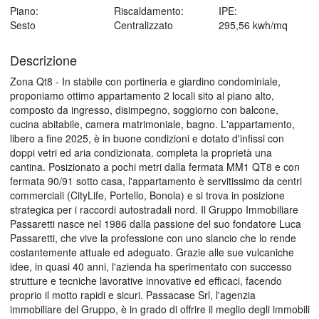
Piano:
Riscaldamento:
IPE:
Sesto
Centralizzato
295,56 kwh/mq
Descrizione
Zona Qt8 - In stabile con portineria e giardino condominiale,
proponiamo ottimo appartamento 2 locali sito al piano alto,
composto da ingresso, disimpegno, soggiorno con balcone,
cucina abitabile, camera matrimoniale, bagno. L'appartamento,
libero a fine 2025, è in buone condizioni e dotato d'infissi con
doppi vetri ed aria condizionata. completa la proprietà una
cantina. Posizionato a pochi metri dalla fermata MM1 QT8 e con
fermata 90/91 sotto casa, l'appartamento è servitissimo da centri
commerciali (CityLife, Portello, Bonola) e si trova in posizione
strategica per i raccordi autostradali nord. Il Gruppo Immobiliare
Passaretti nasce nel 1986 dalla passione del suo fondatore Luca
Passaretti, che vive la professione con uno slancio che lo rende
costantemente attuale ed adeguato. Grazie alle sue vulcaniche
idee, in quasi 40 anni, l'azienda ha sperimentato con successo
strutture e tecniche lavorative innovative ed efficaci, facendo
proprio il motto rapidi e sicuri. Passacase Srl, l'agenzia
immobiliare del Gruppo, è in grado di offrire il meglio degli immobili