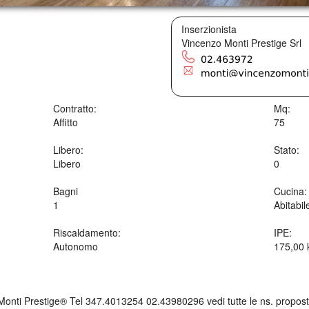
Inserzionista
Vincenzo Monti Prestige Srl
Contratto:
Mq:
Affitto
75
Libero:
Stato:
Libero
0
Bagni
Cucina:
1
Abitabil
Riscaldamento:
IPE:
Autonomo
175,00
nti Prestige® Tel 347.4013254 02.43980296 vedi tutte le ns. proposte 