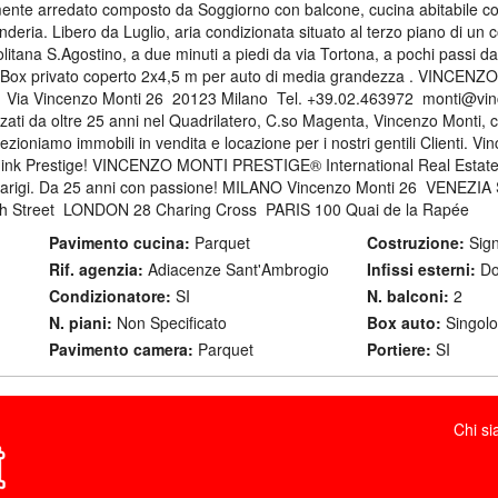
nte arredato composto da Soggiorno con balcone, cucina abitabile co
nderia. Libero da Luglio, aria condizionata situato al terzo piano di un
olitana S.Agostino, a due minuti a piedi da via Tortona, a pochi passi d
li. Box privato coperto 2x4,5 m per auto di media grandezza . VINCEN
 Via Vincenzo Monti 26  20123 Milano  Tel. +39.02.463972  monti@vinc
ati da oltre 25 anni nel Quadrilatero, C.so Magenta, Vincenzo Monti, c
oniamo immobili in vendita e locazione per i nostri gentili Clienti. Vin
Think Prestige! VINCENZO MONTI PRESTIGE® International Real Estate. 
Parigi. Da 25 anni con passione! MILANO Vincenzo Monti 26  VENEZI
h Street  LONDON 28 Charing Cross  PARIS 100 Quai de la Rapée
Pavimento cucina:
Parquet
Costruzione:
Sign
Rif. agenzia:
Adiacenze Sant'Ambrogio
Infissi esterni:
Dop
Condizionatore:
SI
N. balconi:
2
N. piani:
Non Specificato
Box auto:
Singolo
Pavimento camera:
Parquet
Portiere:
SI
Chi s