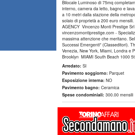
Bilocale Luminoso di 75mq completame
interno, camera da letto, bagno e lava
a 10 metri dalla stazione della metrop
solaio di proprietà a 200 euro mensi
AGENCY  Vincenzo Monti Prestige Srl 
vincenzomontiprestige.com - Specializz
massima attenzione che meritano. Selezi
Successi Emergenti" (Classeditori). 
Venezia, New York, Miami, Londra e 
Brooklyn  MIAMI South Beach 1000 5t
Arredato:
SI
Pavimento soggiorno:
Parquet
Esposizione interna:
NO
Pavimento bagno:
Ceramica
Spese condominiali:
300.00 mensili