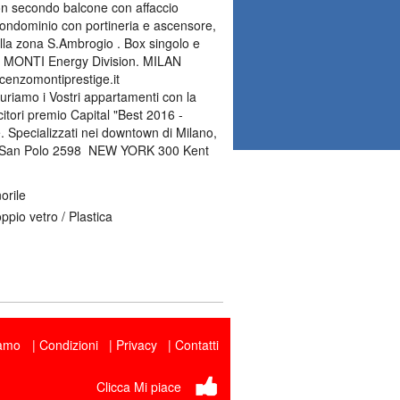
n secondo balcone con affaccio
 condominio con portineria e ascensore,
alla zona S.Ambrogio . Box singolo e
ZO MONTI Energy Division. MILAN
enzomontiprestige.it 
uriamo i Vostri appartamenti con la
citori premio Capital "Best 2016 -
Specializzati nei downtown di Milano,
A San Polo 2598  NEW YORK 300 Kent
orile
pio vetro / Plastica
iamo
Condizioni
Privacy
Contatti
Clicca Mi piace