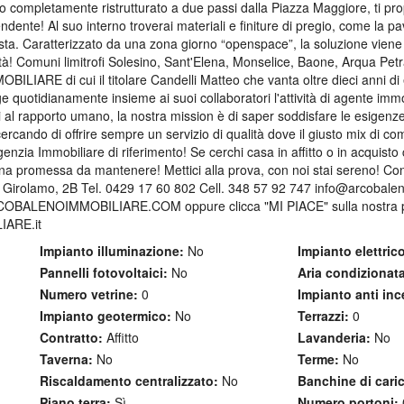
ficio completamente ristrutturato a due passi dalla Piazza Maggiore, ti p
endente! Al suo interno troverai materiali e finiture di pregio, come la 
 vista. Caratterizzato da una zona giorno “openspace”, la soluzione vien
età! Comuni limitrofi Solesino, Sant'Elena, Monselice, Baone, Arqua Pet
IARE di cui il titolare Candelli Matteo che vanta oltre dieci anni d
ge quotidianamente insieme ai suoi collaboratori l'attività di agente im
i al rapporto umano, la nostra mission è di saper soddisfare le esigenze 
ercando di offrire sempre un servizio di qualità dove il giusto mix di c
enzia Immobiliare di riferimento! Se cerchi casa in affitto o in acquisto 
na promessa da mantenere! Mettici alla prova, con noi stai sereno! Con
n Girolamo, 2B Tel. 0429 17 60 802 Cell. 348 57 92 747 info@arcobaleno
COBALENOIMMOBILIARE.COM oppure clicca "MI PIACE" sulla nostra p
IARE.it
Impianto illuminazione:
No
Impianto elettrico
Pannelli fotovoltaici:
No
Aria condizionata
Numero vetrine:
0
Impianto anti inc
Impianto geotermico:
No
Terrazzi:
0
Contratto:
Affitto
Lavanderia:
No
Taverna:
No
Terme:
No
Riscaldamento centralizzato:
No
Banchine di cari
Piano terra:
Sì
Numero portoni: