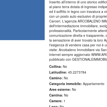
Inserito all’interno di uno storico edi
al piano terra dotata di ingresso indip
ed il soffitto in legno con travatura a
con un posto auto esclusivo di propri
Carceri. L'agenzia ARCOBALENO IMMOBIL
dell'intermediazione immobiliare, svol
professionalità. Particolarmente attent
comunicazione diretta e trasparente, c
la sensazione di aver trovato la loro Ag
l'esigenza di vendere casa per noi è u
visite: Arcobaleno Immobiliare via Sa
internet sempre aggiornato WWW.AR
pubblicato con GESTIONALEIMMOBIL
Collina:
No
Latitudine:
45.2273784
Camino:
No
Categoria immobile:
Appartamento
Aree esterne:
No
Cantina:
No
Camere:
1
Lago:
No