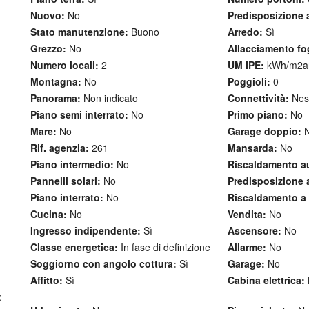
Nuovo:
No
Predisposizione a
Stato manutenzione:
Buono
Arredo:
Sì
Grezzo:
No
Allacciamento fo
Numero locali:
2
UM IPE:
kWh/m2a
Montagna:
No
Poggioli:
0
Panorama:
Non indicato
Connettività:
Nes
Piano semi interrato:
No
Primo piano:
No
Mare:
No
Garage doppio:
N
Rif. agenzia:
261
Mansarda:
No
Piano intermedio:
No
Riscaldamento a
Pannelli solari:
No
Predisposizione 
Piano interrato:
No
Riscaldamento a
Cucina:
No
Vendita:
No
Ingresso indipendente:
Sì
Ascensore:
No
Classe energetica:
In fase di definizione
Allarme:
No
Soggiorno con angolo cottura:
Sì
Garage:
No
Affitto:
Sì
Cabina elettrica:
: