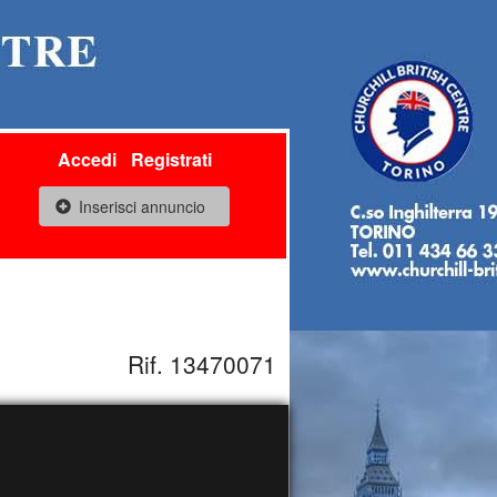
Accedi
Registrati
Inserisci annuncio
Rif. 13470071