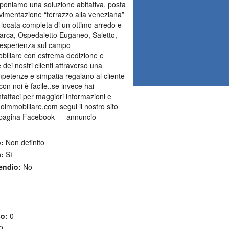
roponiamo una soluzione abitativa, posta
pavimentazione “terrazzo alla veneziana”
e locata completa di un ottimo arredo e
rarca, Ospedaletto Euganeo, Saletto,
i esperienza sul campo
mobiliare con estrema dedizione e
dei nostri clienti attraverso una
ompetenze e simpatia regalano al cliente
con noi è facile..se invece hai
tattaci per maggiori informazioni e
immobiliare.com segui il nostro sito
agina Facebook --- annuncio
:
Non definito
:
Sì
endio:
No
co:
0
0