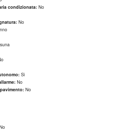
ria condizionata:
No
gnatura:
No
nno
suna
o
utonomo:
Sì
allarme:
No
 pavimento:
No
No