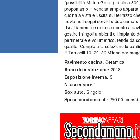
(possibilità Mutuo Green), a circa 30
proponiamo in vendita ampio appartame
cucina a vista e uscita sul terrazzo ch
troviamo i doppi servizi e due camere
riscaldamento e raffrescamento a pavi
gestire i singoli ambienti e l'impianto d
perimetrale e volumetrico, tende da s
qualità. Completa la soluzione la can
E.Torricelli 10, 20136 Milano per magg
Pavimento cucina:
Ceramica
Anno di costruzione:
2018
Esposizione interna:
SI
N. ascensori:
1
Box auto:
Singolo
Spese condominiali:
250.00 mensili