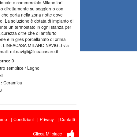
ionale e commerciale Milanofiori,
so direttamente su soggiorno con
o che porta nella zona notte dove
. La soluzione è dotata di impianto di
nte un termostato in ogni stanza per
sicurezza oltre che di antifurto
ne è in gres porcellanato di prima
rrato. LINEACASA MILANO NAVIGLI via
ail: mi.navigli@lineacasare.it
orno:
0
ro semplice / Legno
I
:
Ceramica
3
iamo
Condizioni
Privacy
Contatti
Clicca Mi piace