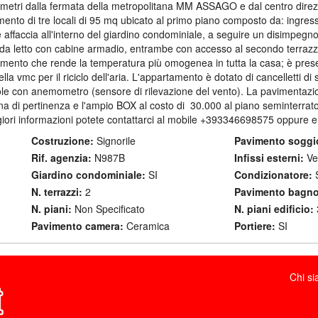
0 metri dalla fermata della metropolitana MM ASSAGO e dal centro direz
nto di tre locali di 95 mq ubicato al primo piano composto da: ingres
e affaccia all'interno del giardino condominiale, a seguire un disimpegn
 da letto con cabine armadio, entrambe con accesso al secondo terrazzo
mento che rende la temperatura più omogenea in tutta la casa; è prese
ella vmc per il riciclo dell'aria. L'appartamento è dotato di cancelletti di 
ole con anemometro (sensore di rilevazione del vento). La pavimentazio
tina di pertinenza e l'ampio BOX al costo di  30.000 al piano seminte
iori informazioni potete contattarci al mobile +393346698575 oppure em
Costruzione:
Signorile
Pavimento soggi
Rif. agenzia:
N987B
Infissi esterni:
Vet
Giardino condominiale:
SI
Condizionatore:
S
N. terrazzi:
2
Pavimento bagno
N. piani:
Non Specificato
N. piani edificio:
Pavimento camera:
Ceramica
Portiere:
SI
Chi s