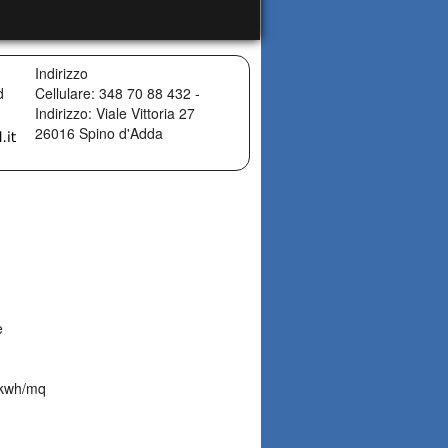
Indirizzo
d
Cellulare: 348 70 88 432 -
Indirizzo: Viale Vittoria 27
26016
Spino d'Adda
e
 kwh/mq