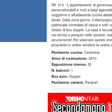
Rif. 313 - L'appartamento di generosa
personalizzabili e muti a tassi agevolat
soggiorno e all'adiacente cucina abitab
dotati. Dalla zona giorno, il disimpeg
padronale corredato di vasca e tutti i s
dotato di box doppio. La casa è tenuta 
nei servizi e parquet nelle camere, v
sicuramente! Per visionare questo immo
proprietari e volete vendere la vostra 
Pavimento cucina:
Ceramica
Anno di costruzione:
2010
Esposizione interna:
SI
N. balconi:
1
Box auto:
Doppio
Pavimento camera:
Parquet