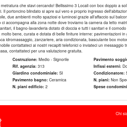
 metratura che stavi cercando! Bellissimo 3 Locali con box doppio a so
i. Il portoncino blindato si apre sul vero e proprio ingresso dell'abitazio
ile, due ambienti molto spaziosi e luminosi grazie all'affaccio sul balcon
no ci accompagna alla zona notte dove troviamo la camera da letto matr
anitari, il bagno-lavanderia dotato di doccia e tutti i sanitari e il comodo
molto bene, curata e dotata di belle finiture interne: pavimentazioni in
asca idromassaggio, zanzariere, aria condizionata, basculante box moto
bile contattateci ai nostri recapiti telefonici o inviateci un messaggio
casa, contattateci per una valutazione gratuita.
Costruzione:
Medio - Signorile
Pavimento soggi
Rif. agenzia:
313
Infissi esterni:
Do
Giardino condominiale:
SI
Condizionatore:
S
Pavimento bagno:
Ceramica
N. piani:
Non Spec
N. piani edificio:
2
Spese condominia
Chi s