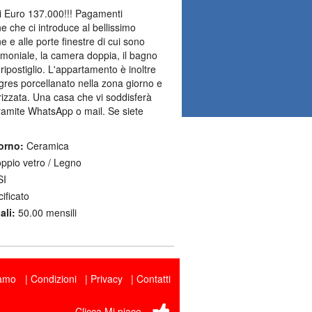
li Euro 137.000!!! Pagamenti
ne che ci introduce al bellissimo
e e alle porte finestre di cui sono
imoniale, la camera doppia, il bagno
 ripostiglio. L'appartamento è inoltre
 gres porcellanato nella zona giorno e
rizzata. Una casa che vi soddisferà
 tramite WhatsApp o mail. Se siete
orno:
Ceramica
ppio vetro / Legno
I
ificato
li:
50.00 mensili
iamo
Condizioni
Privacy
Contatti
Clicca Mi piace