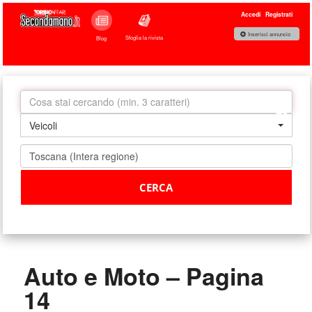
Accedi
Registrati
Inserisci annuncio
Sfoglia la rivista
Blog
Veicoli
Auto e Moto – Pagina
14