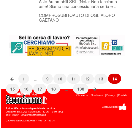
Aste Automobili SRL (Nota: Non facciamo
aste! Siamo una concessionaria seria e ...
COMPROSUBITOAUTO DI OGLIALORO
GAETANO
1
...
9
10
11
12
13
14
15
16
17
18
...
138
Chi siamo
Condizioni
Privacy
Contatti
Clicca Mi piace
Torino Affari
- Annunci gratuiti nella tua città
Quotazioni Srl, Corso Raffaello 20
,
10126
Torino
(
TO
)
Tel
011 66 67 - Email info@torinoaffari.it
C.F. e Partita IVA 0211570688 - Rea TO 1132134