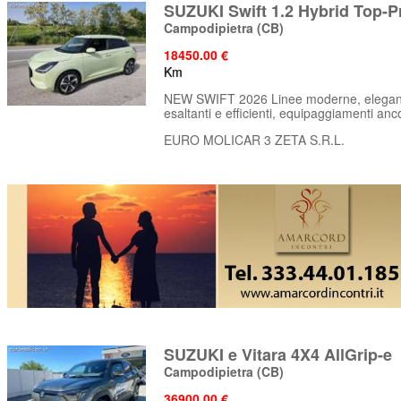
SUZUKI Swift 1.2 Hybrid Top-
Campodipietra
(CB)
18450.00 €
Km
NEW SWIFT 2026 Linee moderne, eleganti
esaltanti e efficienti, equipaggiamenti ancor
EURO MOLICAR 3 ZETA S.R.L.
SUZUKI e Vitara 4X4 AllGrip-e
Campodipietra
(CB)
36900.00 €