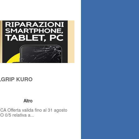
LLGRIP KURO
Altro
fferta valida fino al 31 agosto
0/5 relativa a...