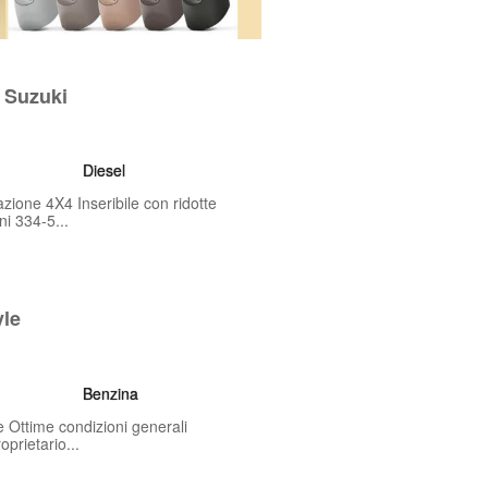
 Suzuki
Diesel
ione 4X4 Inseribile con ridotte
i 334-5...
yle
Benzina
e Ottime condizioni generali
prietario...