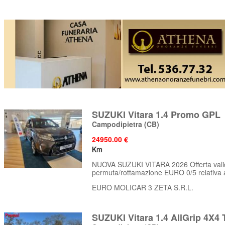
SUZUKI Vitara 1.4 Promo GPL
Campodipietra
(CB)
24950.00 €
Km
NUOVA SUZUKI VITARA 2026 Offerta valida 
permuta/rottamazione EURO 0/5 relativa al
EURO MOLICAR 3 ZETA S.R.L.
SUZUKI Vitara 1.4 AllGrip 4X4