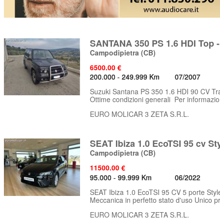
SANTANA 350 PS 1.6 HDI Top -
Campodipietra
(CB)
6500.00 €
200.000 - 249.999 Km
07/2007
Suzuki Santana PS 350 1.6 HDI 90 CV Traz
Ottime condizioni generali Per informazion
EURO MOLICAR 3 ZETA S.R.L.
SEAT Ibiza 1.0 EcoTSI 95 cv St
Campodipietra
(CB)
11500.00 €
95.000 - 99.999 Km
06/2022
SEAT Ibiza 1.0 EcoTSI 95 CV 5 porte Styl
Meccanica in perfetto stato d'uso Unico pro
EURO MOLICAR 3 ZETA S.R.L.