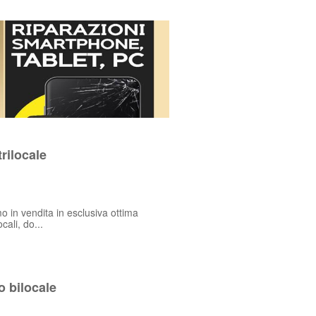
rilocale
o in vendita in esclusiva ottima
ali, do...
 bilocale