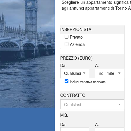
Scegliere un appartamento significa 
agli annunci appartamenti di Torino Af
Un panorama ricco
INSERZIONISTA
Privato
Dalle metrature contenute perfette per
numerosi profili abitativi. Ogni sch
Azienda
ciascun immobile. Sul portale sono 
PREZZO (EURO)
Una scelta che g
Da:
A:
Qualsiasi
no limite
Trovare la casa giusta significa inte
sezione annunci appartamenti di Tor
Includi trattativa riservata
orientarsi verso una decisione che uni
CONTRATTO
Qualsiasi
MQ.
Da:
A: