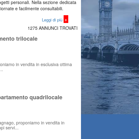
getti personali. Nella sezione dedicata
iornate e facilmente consultabili.
+
Leggi di più
1275 ANNUNCI TROVATI
ento trilocale
i luminosi o panoramici, l’offerta copre
tili per comprendere davvero cosa offre
dita o affitto.
poniamo in vendita in esclusiva ottima
..
ssano evolvere nel tempo. Per questo la
 opzioni, analizzare ogni dettaglio e
artamento quadrilocale
agnago, proponiamo in vendita in
pi servi...