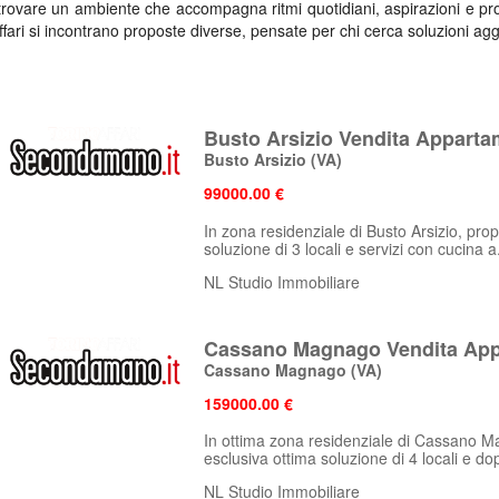
trovare un ambiente che accompagna ritmi quotidiani, aspirazioni e pro
fari si incontrano proposte diverse, pensate per chi cerca soluzioni agg
 di offerte
Busto Arsizio Vendita Appartam
 chi cerca praticità, agli spazi più ampi dedicati a chi desidera ambient
Busto Arsizio
(VA)
eda presenta descrizioni complete, indicazioni sulla zona e dettagli u
presenti anche categorie come
loft e open space
e
ville
disponibili per ven
99000.00 €
uarda lontano
In zona residenziale di Busto Arsizio, pro
soluzione di 3 locali e servizi con cucina a.
NL Studio Immobiliare
rpretare bisogni attuali e desideri futuri, valutando soluzioni che po
ino Affari mette a disposizione strumenti chiari per confrontare più
sca comodità, qualità e una prospettiva abitativa solida.
Cassano Magnago Vendita App
Cassano Magnago
(VA)
159000.00 €
In ottima zona residenziale di Cassano M
esclusiva ottima soluzione di 4 locali e dop
NL Studio Immobiliare