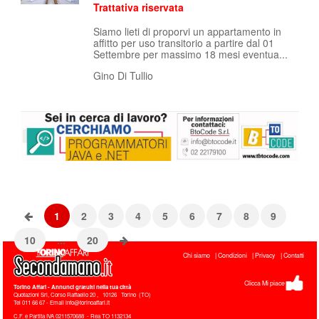
Trattativa riservata
Siamo lieti di proporvi un appartamento in
affitto per uso transitorio a partire dal 01
Settembre per massimo 18 mesi eventua...
Gino Di Tullio
1
2
3
4
5
6
7
8
9
10
...
20
Chi siamo
Condizioni
Privacy
Contatti
Clicca Mi piace
Torino Affari
- Annunci gratuiti nella tua città
Quotazioni Srl, Corso Raffaello 20
,
10126
Torino
(
TO
)
Tel
011 66 67 - Email info@torinoaffari.it
C.F. e Partita IVA 0211570688 - Rea TO 1132134