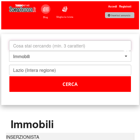
Accedi
Registrati
Inserisci annuncio
Sfoglia la rivista
Blog
Immobili
Immobili
INSERZIONISTA