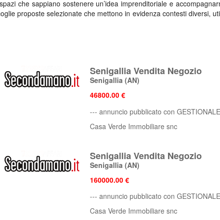
de spazi che sappiano sostenere un’idea imprenditoriale e accompagnar
ccoglie proposte selezionate che mettono in evidenza contesti diversi, ut
per il lavoro
Senigallia Vendita Negozio
e, uffici situati nei principali poli cittadini, ristoranti e strutture per
Senigallia
(AN)
a presenta dettagli concreti su metratura, collocazione e caratter
si adattino meglio al progetto imprenditoriale. Per chi cerca un ambi
46800.00 €
ti
che possono essere destinati all’uso professionale.
--- annuncio pubblicato con GESTIONAL
no sul futuro dell’impresa
Casa Verde Immobiliare snc
 orientarsi verso un’opportunità capace di generare valore nel lungo per
 soluzioni diverse, valutare le potenzialità di ciascun spazio e arriva
Senigallia Vendita Negozio
Senigallia
(AN)
160000.00 €
--- annuncio pubblicato con GESTIONAL
Casa Verde Immobiliare snc