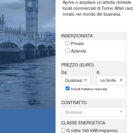
Aprire o ampliare un’attività richie
locali commerciali di Torino Affari ra
mirato nel mondo del business.
Ambienti pensate 
INSERZIONISTA
Privato
Negozi affacciati sulle vie di quartier
esigenze professionali. Ogni sched
Azienda
comprendere rapidamente quali spazi 
include anche
annunci di appartamen
PREZZO (EURO)
Da:
A:
Scelte che incido
Qualsiasi
no limite
Individuare il locale giusto significa
Includi trattativa riservata
Torino Affari è possibile confrontare
visione e attenzione all’investimento.
CONTRATTO
Qualsiasi
CLASSE ENERGETICA
G (oltre 160 kWh/mq/anno)