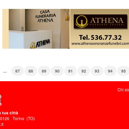
...
87
88
89
90
91
92
93
94
95
Chi s
 tua città
10126
Torino
(
TO
)
it