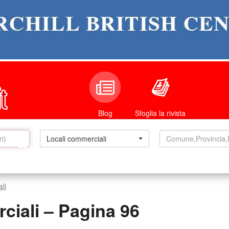
Sfoglia la rivista
Blog
Locali commerciali
li
ciali – Pagina 96