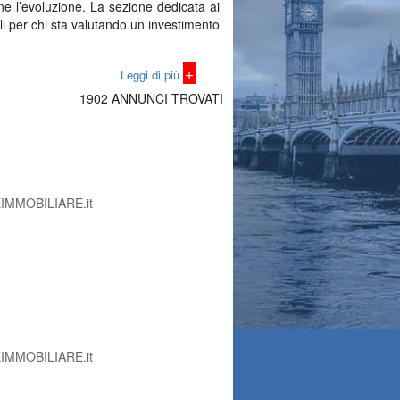
ne l’evoluzione. La sezione dedicata ai
ili per chi sta valutando un investimento
+
Leggi di più
1902 ANNUNCI TROVATI
 l’accoglienza: l’offerta copre molteplici
istiche dell’immobile, permettendo di
ente da trasformare in ufficio, il sito
EIMMOBILIARE.it
iodo. Attraverso gli annunci presenti su
re a una decisione costruita con logica,
EIMMOBILIARE.it