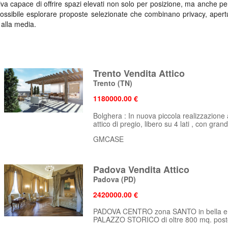
iva capace di offrire spazi elevati non solo per posizione, ma anche per
è possibile esplorare proposte selezionate che combinano privacy, apert
 alla media.
 l’esperienza abitativa<
Trento Vendita Attico
udono soluzioni dalle caratteristiche molto diverse tra loro: abitazi
Trento
(TN)
pure proprietà riqualificate che conservano elementi storici e dettagl
pleta su dimensioni, dotazioni e servizi della casa, così da supportar
1180000.00 €
ricercati, sono disponibili anche
proposte di loft e open space
.
Bolghera : In nuova piccola realizzazione
attico di pregio, libero su 4 lati , con grande
che cresce nel tempo
GMCASE
tire in un immobile capace di mantenere valore e appeal nel lungo peri
 opzioni in modo semplice e immediato, facilitando un percorso deci
Padova Vendita Attico
offrire continuità, comfort e prestigio.
Padova
(PD)
2420000.00 €
PADOVA CENTRO zona SANTO in bella e 
PALAZZO STORICO di oltre 800 mq. posto 