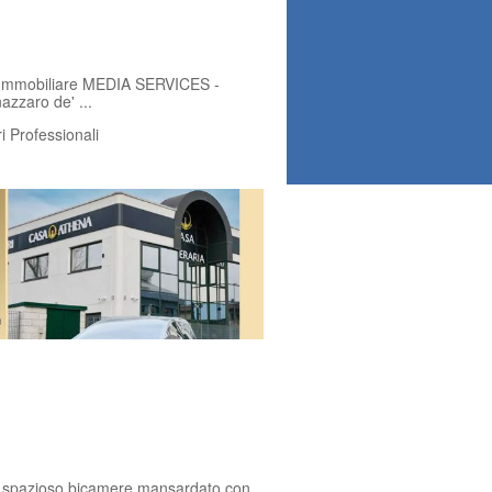
io Immobiliare MEDIA SERVICES -
azzaro de' ...
 Professionali
a spazioso bicamere mansardato con