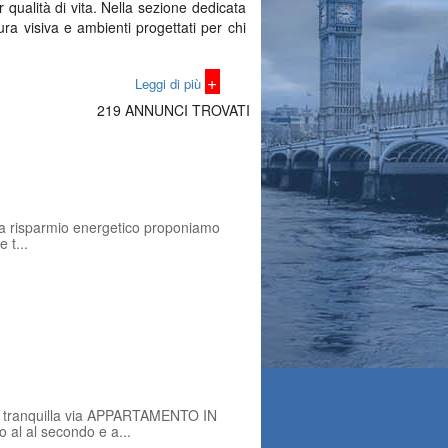
 qualità di vita. Nella sezione dedicata
ura visiva e ambienti progettati per chi
+
Leggi di più
219 ANNUNCI TROVATI
oni contemporanee con terrazze ampie e
i architettonici di pregio. Ogni scheda
e una valutazione chiara dell’immobile.
 a risparmio energetico proponiamo
 t...
odo. La sezione attici di Torino Affari
sionale che porta verso una soluzione
tranquilla via APPARTAMENTO IN
al al secondo e a...