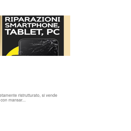
etamente ristrutturato, si vende
 con mansar...