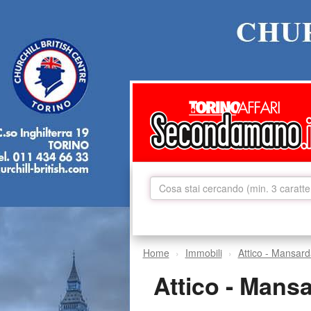
Home
Immobili
Attico - Mansard
Attico - Mans