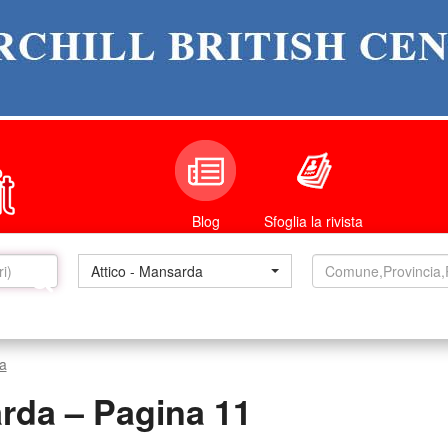
Sfoglia la rivista
Blog
Attico - Mansarda
a
arda – Pagina 11