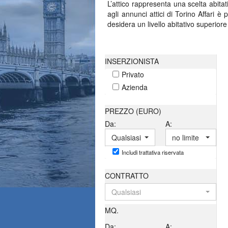
L’attico rappresenta una scelta abitat
agli annunci attici di Torino Affari 
desidera un livello abitativo superiore
Spazi che elevano
INSERZIONISTA
Privato
Gli attici presenti sul portale incl
predisposte alla vita all’aperto, op
Azienda
descrittiva offre una panoramica com
Per chi desidera ambienti altrettanto 
PREZZO (EURO)
Da:
A:
Un investimento 
Qualsiasi
no limite
Optare per un attico significa inves
Includi trattativa riservata
permette di mettere a confronto più
abitativa di alto profilo e pensata per 
CONTRATTO
Qualsiasi
MQ.
Da:
A: