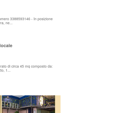
 numero 3388593146 - In posizione
ra, ne...
locale
turato di circa 45 mq composto da:
o, 1...