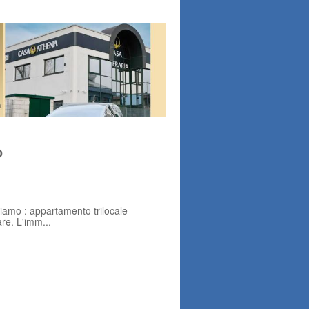
O
oniamo : appartamento trilocale
re. L'imm...