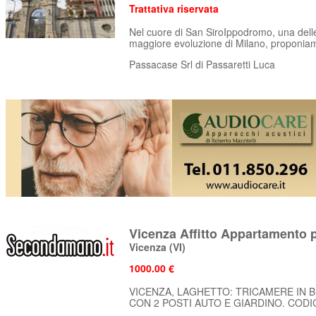
Trattativa riservata
Nel cuore di San SiroIppodromo, una delle
maggiore evoluzione di Milano, proponiamo
Passacase Srl di Passaretti Luca
Vicenza Affitto Appartamento pi
Vicenza
(VI)
1000.00 €
VICENZA, LAGHETTO: TRICAMERE IN B
CON 2 POSTI AUTO E GIARDINO. CODICE