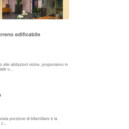
rreno edificabile
o alle abitazioni vicine, proponiamo in
le u...
e
uesta porzione di bifamiliare è la
c...